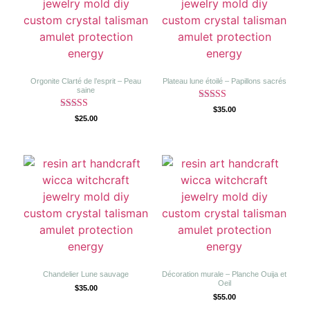
Orgonite Clarté de l’esprit – Peau
Plateau lune étoilé – Papillons sacrés
saine
Note
$
35.00
Note
5.00
$
25.00
5.00
sur 5
sur 5
Chandelier Lune sauvage
Décoration murale – Planche Ouija et
Oeil
$
35.00
$
55.00