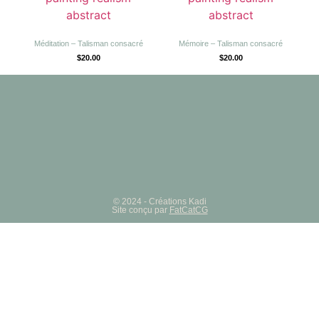
Méditation – Talisman consacré
Mémoire – Talisman consacré
$
20.00
$
20.00
© 2024 - Créations Kadi
Site conçu par
FatCatCG