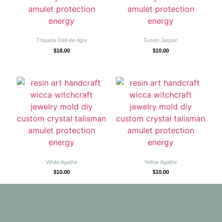
Triqueta Oeil-de-tigre
Green Jasper
$
18.00
$
10.00
White Agathe
Yellow Agathe
$
10.00
$
10.00