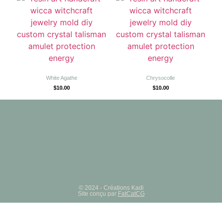
White Agathe
Chrysocolle
$
10.00
$
10.00
© 2024 - Créations Kadi
Site conçu par
FatCatCG