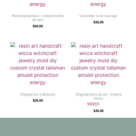
Plat holographique – serpent et tête
Chandelier Lune sauvage
de mort
$
35.00
$
50.00
Orgonite les 4 éléments
Orgonite Arbre de vie – Chakra
racine
$
35.00
Note
$
35.00
5.00
sur 5