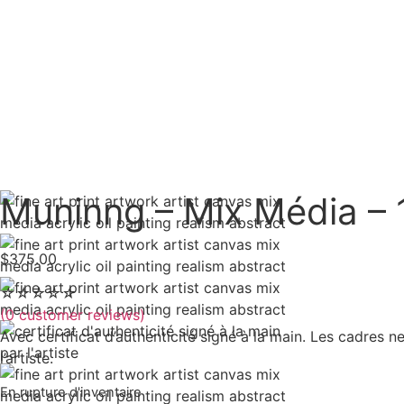
Muninng – Mix Média –
$
375.00
☆
☆
☆
☆
☆
(
0
customer reviews)
Avec certificat d’authenticité signé à la main. Les cadres 
l’artiste.
En rupture d'inventaire