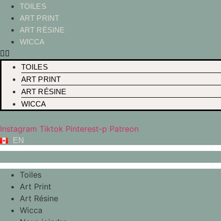
Aller
TOILES
au
ART PRINT
contenu
ART RÉSINE
WICCA
TOILES
ART PRINT
ART RÉSINE
WICCA
Instagram
Tiktok
Pinterest-p
Patreon
EN
Toiles
Art Print
Art Résine
Wicca