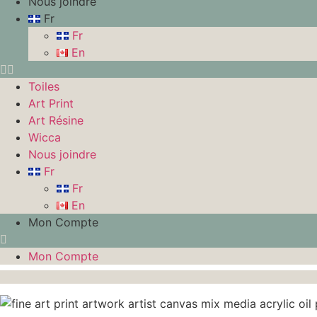
Nous joindre
Fr
Fr
En
Toiles
Art Print
Art Résine
Wicca
Nous joindre
Fr
Fr
En
Mon Compte
Mon Compte