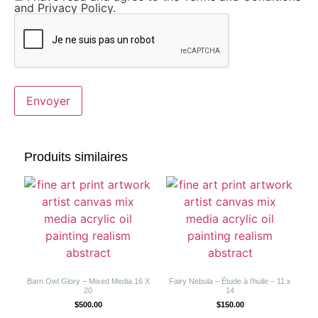
and Privacy Policy.
Produits similaires
Barn Owl Glory – Mixed Media 16 X
Fairy Nebula – Étude à l’huile – 11 x
20
14
$
500.00
$
150.00