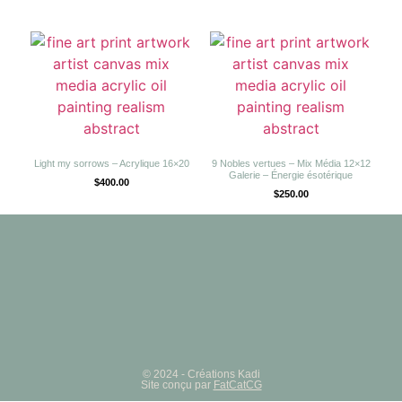
Light my sorrows – Acrylique 16×20
9 Nobles vertues – Mix Média 12×12
Galerie – Énergie ésotérique
$
400.00
$
250.00
© 2024 - Créations Kadi
Site conçu par
FatCatCG