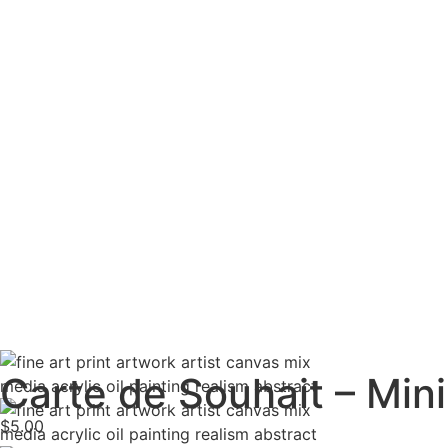
Carte de Souhait – Mini
$
5.00