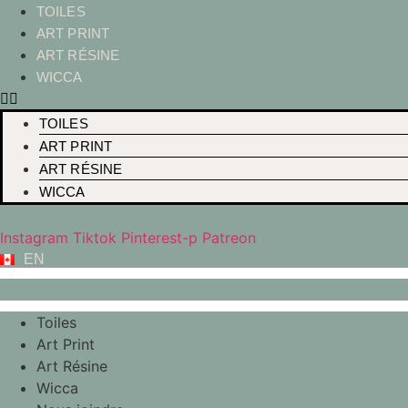
Aller
TOILES
au
ART PRINT
contenu
ART RÉSINE
WICCA
TOILES
ART PRINT
ART RÉSINE
WICCA
Instagram
Tiktok
Pinterest-p
Patreon
EN
Toiles
Art Print
Art Résine
Wicca