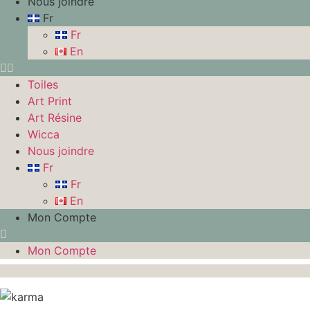
Nous joindre
Fr
Fr
En
Toiles
Art Print
Art Résine
Wicca
Nous joindre
Fr
Fr
En
Mon Compte
Mon Compte