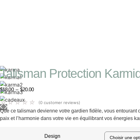
Talisman Protection Karmiq
Plage
$
18.00
–
$
20.00
de
☆
☆
☆
☆
☆
(
0
customer reviews)
prix :
Que ce talisman devienne votre gardien fidèle, vous entourant d’
$18.00
paix et l’harmonie dans votre vie en équilibrant vos énergies k
à
$20.00
Design