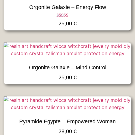
Orgonite Galaxie – Energy Flow
Note
25,00
€
5.00
sur 5
Orgonite Galaxie – Mind Control
25,00
€
Pyramide Egypte – Empowered Woman
28,00
€