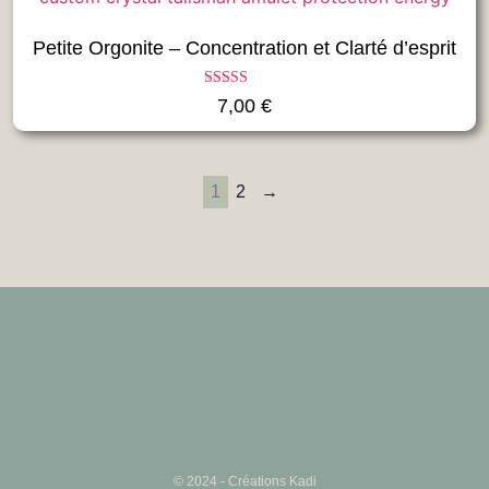
Petite Orgonite – Concentration et Clarté d’esprit
Note
7,00
€
5.00
sur 5
1
2
→
© 2024 - Créations Kadi