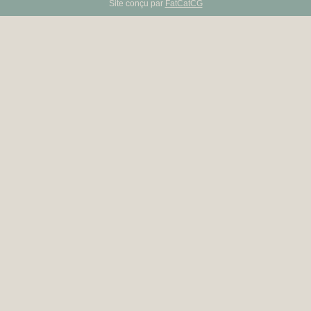
Site conçu par
FatCatCG