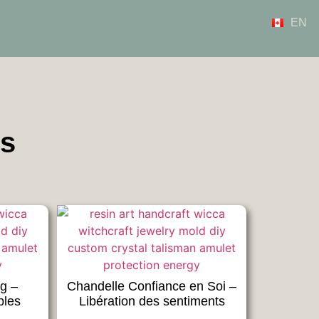
EN
rs
g –
Chandelle Confiance en Soi –
bles
Libération des sentiments